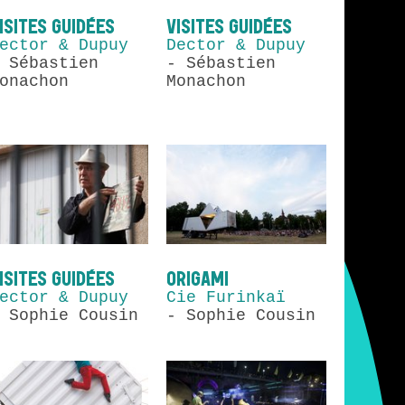
ISITES GUIDÉES
VISITES GUIDÉES
ector & Dupuy
Dector & Dupuy
 Sébastien
- Sébastien
onachon
Monachon
ISITES GUIDÉES
ORIGAMI
ector & Dupuy
Cie Furinkaï
 Sophie Cousin
- Sophie Cousin