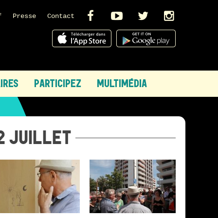
Facebook
YouTube
Twitter
Insta
f
Presse
Contact
IRES
PARTICIPEZ
MULTIMÉDIA
2 JUILLET