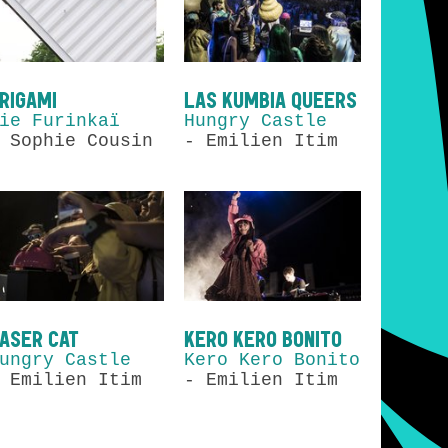
RIGAMI
LAS KUMBIA QUEERS
ie Furinkaï
Hungry Castle
 Sophie Cousin
- Emilien Itim
ASER CAT
KERO KERO BONITO
ungry Castle
Kero Kero Bonito
 Emilien Itim
- Emilien Itim